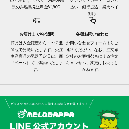
めて注文ください。*別途沖縄
）クレジットカード、コンビ
県のみ離島発送料金¥1,800-
ニ払い、銀行振込、楽天ペイ
対応
お届けまで約2週間
各種お問い合わせ
商品は入金確定から１〜２週
お問い合わせフォーム
よりご
間程で発送いたします。受注
連絡ください。なお、注文確
生産商品の発送予定日は、商
定後のお客様都合による注文
品ページにてご案内いたしま
キャンセル、変更はお受けし
す。
かねます。