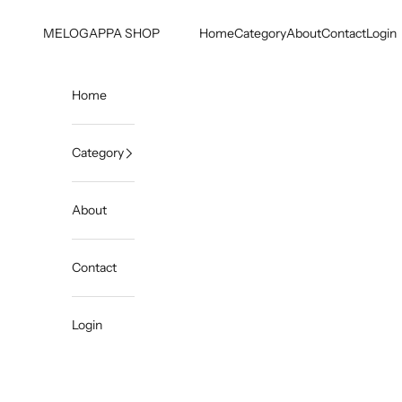
コンテンツへスキップ
MELOGAPPA SHOP
Home
Category
About
Contact
Login
Home
Category
About
Contact
Login