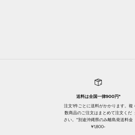
公式アクリルスタンド【８】
セール価格
¥1,000
送料は全国一律900円*
注文1件ごとに送料がかかります。複
数商品のご注文はまとめて注文くだ
さい。*別途沖縄県のみ離島発送料金
¥1,800-