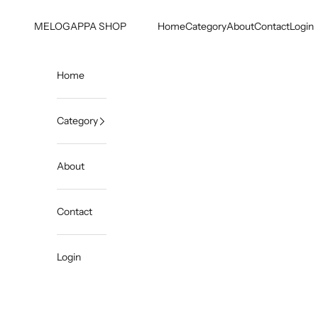
コンテンツへスキップ
MELOGAPPA SHOP
Home
Category
About
Contact
Login
Home
Category
About
Contact
Login