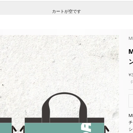
カートが空です
M
セ
¥
（
M
チ
シ