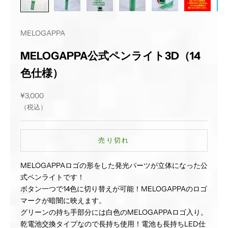
MELOGAPPA
MELOGAPPA公式ペンライト3D（14
色仕様）
セール価格
¥3,000
（税込）
売り切れ
MELOGAPPAロゴの形をした発光パーツが立体になった公
式ペンライトです！
ボタン一つで14色に切り替えが可能！MELOGAPPAのロゴ
マークが暗闇に映えます。
グリーンの持ち手部分には白色のMELOGAPPAロゴ入り。
乾電池交換タイプなので長持ち使用！電池も長持ちLED仕