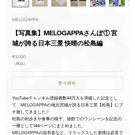
MELOGAPPA
【写真集】MELOGAPPAさんぽ① 宮
城が誇る日本三景 快晴の松島編
セール価格
¥3,000
（税込）
売り切れ
YouTubeチャンネル登録者数44万人を突破した記念とし
て、MELOGAPPAの地元宮城が誇る日本三景【松島】にプ
チ旅してきました！
松島の街歩きや食事の様子、旅館でのワンシーンを記念の
一冊として144ページにまとめました。
MELOGAPPAの浴衣姿など、リラックスした表情は必見で