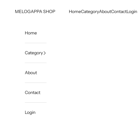
コンテンツへスキップ
MELOGAPPA SHOP
Home
Category
About
Contact
Login
Home
Category
About
Contact
Login