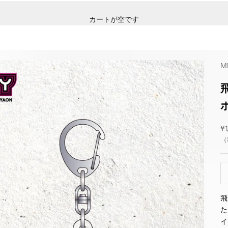
カートが空です
M
セ
¥1
（
飛
た
イ