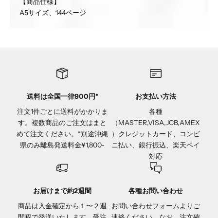
【商品仕様】
A5サイズ、144ページ
送料は全国一律900円*
お支払い方法
注文1件ごとに送料がかかりま
各種
す。複数商品のご注文はまと
（MASTER,VISA,JCB,AMEX
めて注文ください。*別途沖縄
）クレジットカード、コンビ
県のみ離島発送料金¥1,800-
ニ払い、銀行振込、楽天ペイ
対応
お届けまで約2週間
各種お問い合わせ
商品は入金確定から１〜２週
お問い合わせフォーム
よりご
間程で発送いたします。受注
連絡ください。なお、注文確