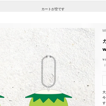
カートが空です
M
w
セ
¥
（
大
今
す