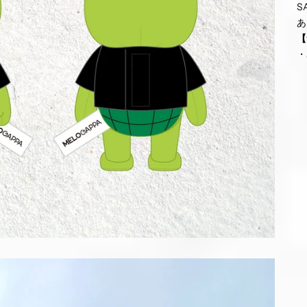
S
あ
【
・