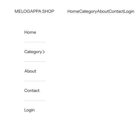
コンテンツへスキップ
MELOGAPPA SHOP
Home
Category
About
Contact
Login
Home
Category
About
Contact
Login