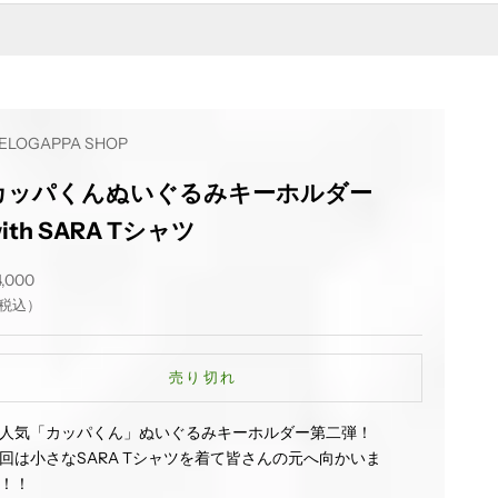
ELOGAPPA SHOP
カッパくんぬいぐるみキーホルダー
ith SARA Tシャツ
ール価格
4,000
税込）
売り切れ
人気「カッパくん」ぬいぐるみキーホルダー第二弾！
回は小さなSARA Tシャツを着て皆さんの元へ向かいま
！！