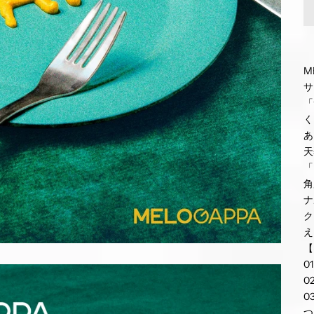
M
サ
「
く
あ
天
「
角
ナ
ク
え
【
0
0
0
つ