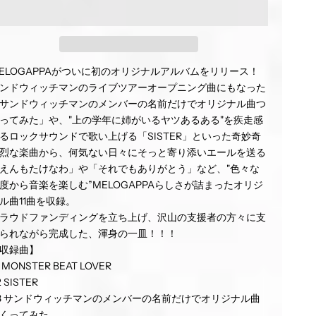
ELOGAPPAがついに初のオリジナルアルバムをリリース！
ンドウィッチマンのライブツアーオープニング曲にもなった
サンドウィッチマンのメンバーの名前だけでオリジナル曲つ
ってみた」や、"上の学年に姉がいるヤツあるある"を疾走感
るロックサウンドで歌い上げる「SISTER」といった奇妙奇
烈な楽曲から、何気ない日々にそっと寄り添いエールを送る
えんもたけなわ」や「それでもありがとう」など、"色々な
度から音楽を楽しむ”MELOGAPPAらしさが詰まったオリジ
ル曲11曲を収録。
ラウドファンディングを立ち上げ、沢山の支援者の方々に支
られながら完成した、渾身の一皿！！！
収録曲】
1 MONSTER BEAT LOVER
2 SISTER
3 サンドウィッチマンのメンバーの名前だけでオリジナル曲
くってみた