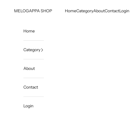
コンテンツへスキップ
MELOGAPPA SHOP
Home
Category
About
Contact
Login
Home
Category
About
Contact
Login